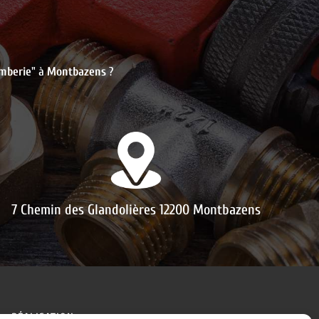
mberie
" à
Montbazens
?
7 Chemin des Glandolières
12200 Montbazens
RÉALISATION